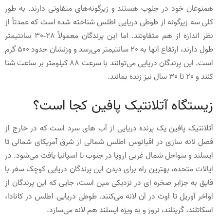
همنوعان خود در جنوب هستند و زیرگونه‌های متفاوتی دارند. به طور
کلی سه زیرگونه از طوطی دریایی اطلس شناخته شده است که عمدتاً از
نظر اندازه از هم متفاوتند. اما این پرندگان معمولاً 28-30 سانتیمتر
طول دارند، ارتفاع آنها به 20 سانتیمتر می‌رسد و وزنشان حدود 500 گرم
است. این پرندگان دریایی می‌توانند با سرعت 88 کیلومتر بر ساعت شنا
کنند و 20 تا 30 سال نیز زنده بمانند.
زیستگاه آتلانتیک پافین کجا است؟
آتلانتیک پافین یک پرنده دریایی از آب های سرد است که در خارج از
فصل لانه سازی در اقیانوس اطلس شمالی از شرق آمریکای شمالی تا
ایسلند و سواحل شمال غربی اروپا در جنوب تا اسپانیا یافت می‌شود. در
ایالات متحده، بهترین راه برای دیدن این پرندگان دریایی کوچک سفر با
قایق به جزایر صخره ای در نزدیکی مین است، جایی که این پرندگان از
اواخر آوریل تا اوت در آن لانه می‌کنند. طوطی دریایی اطلس در کانادا،
اسکاتلند، گرینلند، نروژ و به ویژه ایسلند هم لانه می‌سازد.