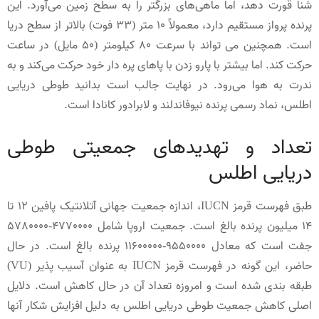
شنا قورت دهد، اما ماهی‌های بزرگتر را به سطح زمین می‌آورد. این
پرنده پرواز مستقیم دارد، معمولاً 10 متر (33 فوت) بالاتر از سطح دریا
است. همچنین می تواند با سرعت 80 کیلومتر (50 مایل) در ساعت
حرکت کند. اما بیشتر با پارو زدن با پاهای پره دار خود حرکت می‌کند و به
ندرت به هوا می‌رود. در نهایت جالب است بدانید طوطی دریایی
اطلس، نماد رسمی پرنده نیوفاندلند و لابرادور کانادا است.
تعداد و تهدیدهای جمعیتی طوطی
دریایی اطلس
طبق فهرست قرمز IUCN، اندازه جمعیت جهانی آتلانتیک پافین 12 تا
14 میلیون پرنده بالغ است. جمعیت اروپا شامل 4770000-5780000
جفت است که معادل 9550000-11600000 پرنده بالغ است. در حال
حاضر، این گونه در فهرست قرمز IUCN به عنوان آسیب پذیر (VU)
طبقه بندی شده است و امروزه تعداد آن در حال کاهش است. دلایل
اصلی کاهش جمعیت طوطی دریایی اطلس به دلیل افزایش شکار آنها