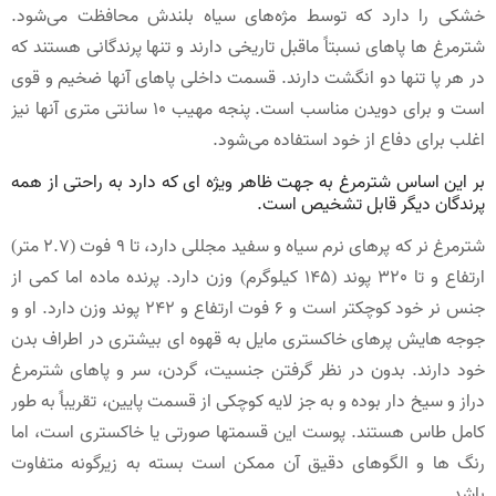
خشکی را دارد که توسط مژه‌های سیاه بلندش محافظت می‌شود.
شترمرغ ها پاهای نسبتاً ماقبل تاریخی دارند و تنها پرندگانی هستند که
در هر پا تنها دو انگشت دارند. قسمت داخلی پاهای آنها ضخیم و قوی
است و برای دویدن مناسب است. پنجه مهیب 10 سانتی متری آنها نیز
اغلب برای دفاع از خود استفاده می‌شود.
بر این اساس شترمرغ به جهت ظاهر ویژه ای که دارد به راحتی از همه
پرندگان دیگر قابل تشخیص است.
شترمرغ نر که پرهای نرم سیاه و سفید مجللی دارد، تا 9 فوت (2.7 متر)
ارتفاع و تا 320 پوند (145 کیلوگرم) وزن دارد. پرنده ماده اما کمی از
جنس نر خود کوچکتر است و 6 فوت ارتفاع و 242 پوند وزن دارد. او و
جوجه هایش پرهای خاکستری مایل به قهوه ای بیشتری در اطراف بدن
خود دارند. بدون در نظر گرفتن جنسیت، گردن، سر و پاهای شترمرغ
دراز و سیخ دار بوده و به جز لایه کوچکی از قسمت پایین، تقریباً به طور
کامل طاس هستند. پوست این قسمتها صورتی یا خاکستری است، اما
رنگ ها و الگوهای دقیق آن ممکن است بسته به زیرگونه متفاوت
باشد.