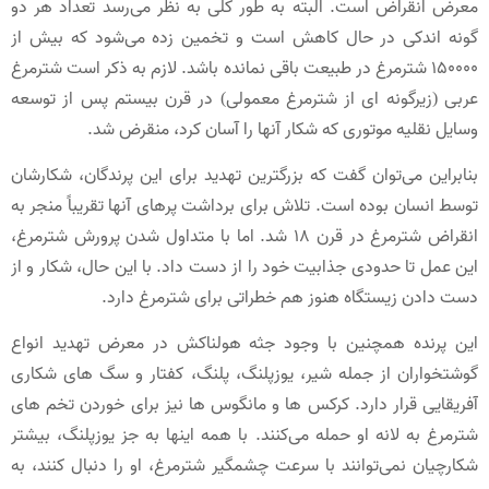
معرض انقراض است. البته به طور کلی به نظر می‌رسد تعداد هر دو
گونه اندکی در حال کاهش است و تخمین زده می‌شود که بیش از
150000 شترمرغ در طبیعت باقی نمانده باشد. لازم به ذکر است شترمرغ
عربی (زیرگونه ای از شترمرغ معمولی) در قرن بیستم پس از توسعه
وسایل نقلیه موتوری که شکار آنها را آسان کرد، منقرض شد.
بنابراین می‌توان گفت که بزرگترین تهدید برای این پرندگان، شکارشان
توسط انسان بوده است. تلاش برای برداشت پرهای آنها تقریباً منجر به
انقراض شترمرغ در قرن 18 شد. اما با متداول شدن پرورش شترمرغ،
این عمل تا حدودی جذابیت خود را از دست داد. با این حال، شکار و از
دست دادن زیستگاه هنوز هم خطراتی برای شترمرغ دارد.
این پرنده همچنین با وجود جثه هولناکش در معرض تهدید انواع
گوشتخواران از جمله شیر، یوزپلنگ، پلنگ، کفتار و سگ های شکاری
آفریقایی قرار دارد. کرکس ها و مانگوس ها نیز برای خوردن تخم های
شترمرغ به لانه او حمله می‌کنند. با همه اینها به جز یوزپلنگ، بیشتر
شکارچیان نمی‌توانند با سرعت چشمگیر شترمرغ، او را دنبال کنند، به