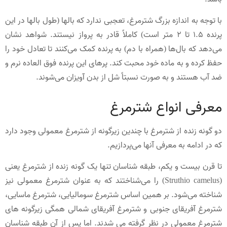
با توجه به اندازه بزرگ شترمرغ، تعجبی ندارد که بالها (طول بالها در این
پرنده 1.5 تا 2 متر است) کاملاً قادر به پرواز نیستند. شواهد نشان
می‌دهد که بال‌ها (همراه با دم) به پرنده کمک می‌کنند تا تعادل خود را
حفظ کرده و به ماده‌ خود محبت کند. پرهای این پرنده فوق ‌العاده نرم و
ضد آب هستند و به صورت نسبتاً شل از بدن آویزان می‌شوند.
معرفی انواع شترمرغ
دو گونه زنده از شترمرغ با چندین زیرگونه از شترمرغ معمولی وجود دارد
که در ادامه به معرفی آنها می‌پردازیم.
تا قرن بیست و یکم، طبقه‌ شناسان تنها یک گونه زنده از شترمرغ یعنی
(Struthio camelus) را می‌شناختند که به عنوان شترمرغ معمولی نیز
شناخته می‌شود. بر همین اساس شترمرغ سومالیایی، شترمرغ ماسایی،
شترمرغ آفریقای جنوبی و شترمرغ آفریقای شمالی همگی زیرگونه های
شترمرغ معمولی در نظر گرفته می شدند. اما پس از آن طبقه‌ شناسان