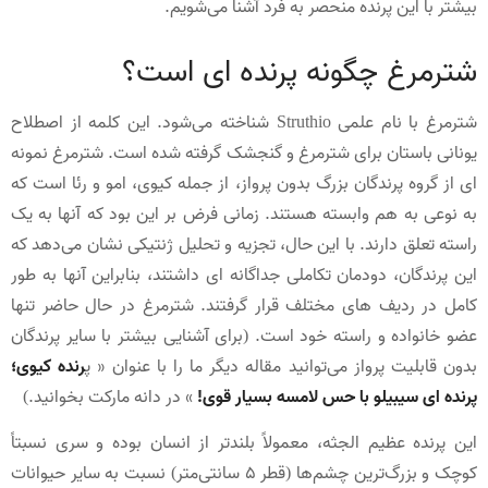
بیشتر با این پرنده منحصر به فرد آشنا می‌شویم.
شترمرغ چگونه پرنده ای است؟
شترمرغ با نام علمی Struthio شناخته می‌شود. این کلمه از اصطلاح
یونانی باستان برای شترمرغ و گنجشک گرفته شده است. شترمرغ نمونه
ای از گروه پرندگان بزرگ بدون پرواز، از جمله کیوی، امو و رئا است که
به نوعی به هم وابسته هستند. زمانی فرض بر این بود که آنها به یک
راسته تعلق دارند. با این حال، تجزیه و تحلیل ژنتیکی نشان می‌دهد که
این پرندگان، دودمان تکاملی جداگانه ای داشتند، بنابراین آنها به طور
کامل در ردیف های مختلف قرار گرفتند. شترمرغ در حال حاضر تنها
عضو خانواده و راسته خود است. (برای آشنایی بیشتر با سایر پرندگان
بدون قابلیت پرواز می‌توانید مقاله دیگر ما را با عنوان « پ
رنده کیوی؛
پرنده ای سیبیلو با حس لامسه بسیار قوی!
» در دانه مارکت بخوانید.)
این پرنده عظیم الجثه، معمولاً بلندتر از انسان بوده و سری نسبتاً
کوچک و بزرگ‌ترین چشم‌ها (قطر 5 سانتی‌متر) نسبت به سایر حیوانات