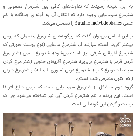
به این نتیجه رسیدند که تفاوت‌های کافی بین شترمرغ معمولی و
شترمرغ سومالیایی وجود دارد که انتقال آن به گونه‌ای جداگانه با نام
علمی
Struthio molybdophanes
را تضمین می‌کند.
بر این اساس می‌توان گفت که زیرگونه‌های شترمرغ معمولی که بومی
بیشتر آفریقا است، عبارتند از: شترمرغ ماسایی (نوع پوست صورتی که
شترمرغ آفریقای شرقی نیز نامیده می‌شود)، شترمرغ اسمی (شتر مرغ
گردن قرمز یا شترمرغ بربری)، شترمرغ آفریقای جنوبی (شتر مرغ گردن
سیاه یا شترمرغ کیپ)، شترمرغ عربی (سوری یا میانه) و شترمرغ شرقی
( که اکنون منقرض شده است).
گروه دوم متشکل از شترمرغ سومالیایی است که بومی شاخ آفریقا
است. این پرنده با نام شترمرغ گردن آبی نیز شناخته می‌شود چرا که
پوست و گردن این گونه آبی است.