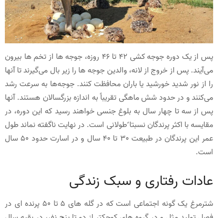
پس از یک دوره جوجه کشی 42 تا 46 روزه، جوجه ها از تخم ها بیرون
می‌آیند. پس از خروج از لانه، والدین جوجه ها را زیر بال می‌گیرند تا آنها
را از نور شدید خورشید یا باران محافظت کنند. جوجه‌ها به سرعت رشد
می‌کنند و در حدود شش ماهگی تقریباً به اندازه بزرگسالان هستند. آنها
پس از سه تا چهار سال به بلوغ جنسی خواهند رسید که این دوره، در
مقایسه با اکثر پرندگان نسبتا ًطولانی است. در نهایت ناگفته نماند طول
عمر این پرندگان در طبیعت 30 تا 40 سال و در اسارت حدود 50 سال
است.
عادات رفتاری و سبک زندگی
شترمرغ یک گونه اجتماعی است که در گله های 5 تا 50 پرنده ای در
فصل تولید مثل و در گروه های کوچکتر از دو تا پنج نفر، در بقیه سال