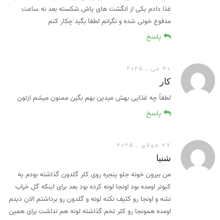
غذا دادم یکی از انگشت های پاش شکسته بعد نه ساعت
مدفوع خونی شده و نگرانم لطفا بگید چکار کنم
پاسخ
30 می , 2025
کار
لطفاً چه غذایی بهش میدین بهم بگین ممنون میشم ازتون
پاسخ
27 جولای , 2025
شنیا
من بیرون خونه جلو پنجره روی کلر گلدون گذاشته بودم یه
کبوتر اومده بود اونجا لونه کرده بود بعد برای اینکه گل خراب
نشه و اونجا رو کثیف نکنه لونه و گلدون رو برداشتم الان دیدم
اومده همونجا رو کلر تخم گذاشته لونه هم نداشت برای همین