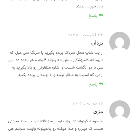
دان خوردن بیفتد
پاسخ
24 آگوست , 2025
یزدان
از پت شاپ محل سرلاک پرنده بگیرید با سرنگ سی میل که
داروخانه دامپزشکی میفروشه روزانه ۴ وعده هر وعده ده سی
سی با دو انگشت شست و اشاره منقارش رو بالا بگیرید به
ارامی که اسیب به منقار نرسه وارد چیندان پرنده بکنید
پاسخ
15 فوریه , 2026
مژی
یه جوجه کوتوله ده روزه دارم از میز افتاده پایین چند ساعتی
هست ک میلرزه و صدا میکنه رو پانمیتونه وایسه سرشم هی