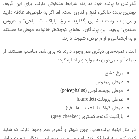
گذراندن با پرنده خود ندارند، شرایط متفاوتی دارند. برای این گروه،
بهترین پرنده خانگی، فنچ و قناری است. اما اگر به طوطی‌ها علاقه دارید
و می‌توانید وقت بیشتری بگذارید، سراغ “پاراکیت”، “باجی” و “عروس
هلندی” بروید. این پرندگان، اعضای کوچک‌تر خانواده طوطی‌ها هستند
و به اجتماعی و آرام بودن، شهرت دارند.
البته، نمونه‌های دیگری هم وجود دارند که برای شما مناسب هستند. از
جمله آنها، می‌توان به موارد زیر اشاره کرد:
مرغ عشق
طوطی پیونوس
طوطی پویسفالوس (
poicephalus
)
طوطی پروتلت (parrotlet)
طوطی کواکر یا راهب (Quaker)
پاراکیت گونه‌خاکستری (grey-cheeked)
در کنار اینها، پرنده‌هایی چون کبوتر و قُمری هم وجود دارند که شاید
کمتر کسی به آنها فکر کند. اما، می‌توانید روی این پرندگان هم به خاطر