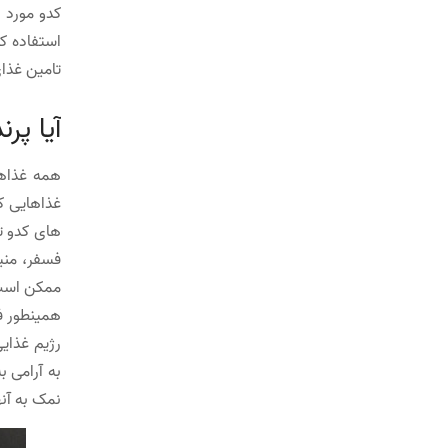
کدو مورد ا
استفاده ک
تامین غذای
آیا پر
همه غذاها
غذاهایی که
های کدو تن
ممکن است،
همینطور فر
رژیم غذای
به آرامی ب
نمک به آنه