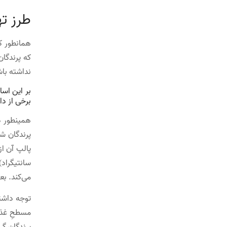
طرز ته
همانطور ک
که پرندگا
نداشته باش
بر این اسا
برخی از دا
همینطور دا
پرندگان شم
می‌کند. بع
توجه داشته
مسطحِ غذا 