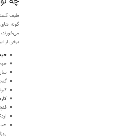
چه نوع
طیف گسترده
گونه های د
می‌خورند، 
برخی از این
جیج
جوج
سار
گنج
کبوت
کارد
فنچ
ارد
همچن
روزا