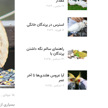
مقدار
17 مارس , 2026
استرس در پرندگان خانگی
16 فوریه , 2026
راهنمای سالم نگه داشتن
پرندگان با
31 دسامبر , 2025
آیا عروس هلندی‌ها تا آخر
عمر
8 دسامبر , 2025
15 جولای , 2024
بسیاری از