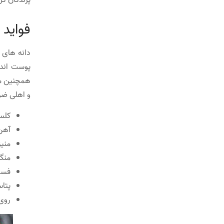
پرندگان گر
فواید 
دانه های 
پوست اندا
همچنین من
و اهلی ضرو
کلس
آهن
منیز
منگن
فسف
پتا
روی